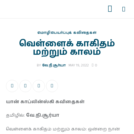
மொழிபெயர்ப்புக் கவிதைகள்
வெள்ளைக் காகிதம்
முகப்பு
மற்றும் காலம்
படைப்புகள்
BY
வே.நி.சூர்யா
MAY 19, 2022
0
இதழ்கள்
தொடர்கள்
யான் காப்லின்ஸ்கி கவிதைகள்
காணொளிகள்
தமிழில்:
வே.நி.சூர்யா
ஆசிரியர் பக்கம்
வெள்ளைக் காகிதம் மற்றும் காலம்: ஒன்றை நான்