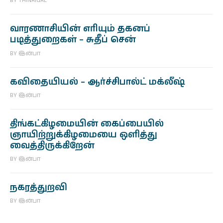
BY
THINAIGAL
வாரணாசியின் எரியும் தகனப்
படித்துறைகள் – சுதீப் சென்
BY
இன்பா
கவிதையியல் – ஆர்ச்சிபால்ட் மக்லீஷ்
BY
இன்பா
திங்கட்கிழமையின் கைப்பையில்
ஞாயிற்றுக்கிழமையை ஒளித்து
வைத்திருக்கிறேன்
BY
இன்பா
நகரத்துறவி
BY
இன்பா