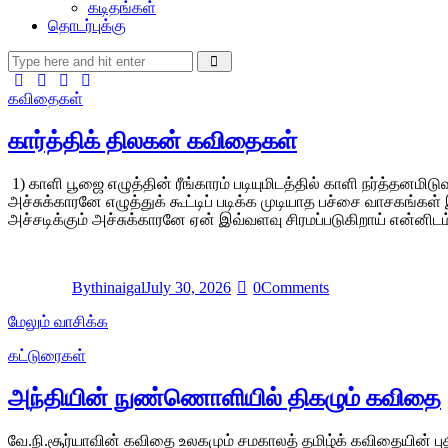
கடிதங்கள்
தொடர்புக்கு
கவிதைகள்
கார்த்திக் திலகன் கவிதைகள்
1) காளி பூஜை எழுத்தின் ரீங்காரம் படியுமிடத்தில் காளி நர்த்தனமி
அச்சுக்காரனே எழுத்துக் கூட்டிப் படிக்க முடியாத பச்சை வாசகங்கள
அச்சடிக்கும் அச்சுக்காரனே ஏன் இவ்வளவு சிரமப்படுகிறாய் என்ன
By
thinaigal
July 30, 2026
0
Comments
மேலும் வாசிக்க
கட்டுரைகள்
அந்தியின் நுண்ணொளியில் திகழும் கவிதை
வே.நி.சூர்யாவின் கவிதை உலகமும் சமகாலத் தமிழ்க் கவிதையின் பு