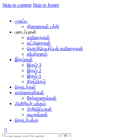
Skip to content
Skip to footer
முகப்பு
திணைகள் பற்றி
படைப்புகள்
கவிதைகள்
கட்டுரைகள்
மொழிபெயர்ப்புக் கவிதைகள்
விமர்சனம்
இதழ்கள்
இதழ் 3
இதழ் 2
இதழ் 1
சிறப்பிதழ்
தொடர்கள்
காணொளிகள்
நேர்காணல்கள்
ஆசிரியர் பக்கம்
அறிவிப்புகள்
கடிதங்கள்
தொடர்புக்கு