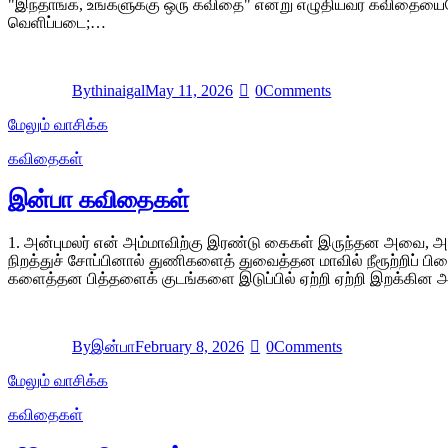
"இந்தாங்க, உங்களுக்கு ஒரு கவிதை" என்று எழுதியவர் கவிதையையே 
வெளிப்படை;…
By
thinaigal
May 11, 2026
0
Comments
மேலும் வாசிக்க
கவிதைகள்
இன்பா கவிதைகள்
1. அன்புமலர் என் அம்மாவிற்கு இரண்டு கைகள் இருந்தன அவை, அ
நிறத்துச் சோப்பினால் துணிகளைத் துவைத்தன மாவில் நீரூற்றிப் ப
களைத்தன பித்தளைக் குடங்களை இடுப்பில் ஏற்றி ஏற்றி இறக்கின அ
By
இன்பா
February 8, 2026
0
Comments
மேலும் வாசிக்க
கவிதைகள்