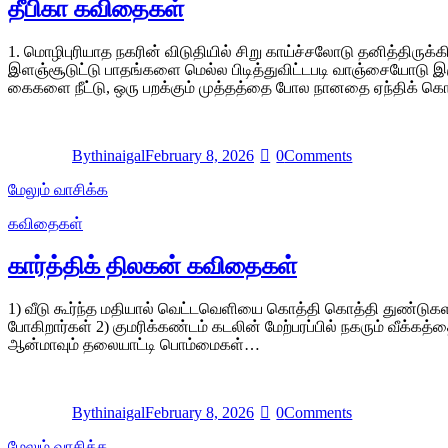
தீபிகா கவிதைகள்
1. மொழிபுரியாத நகரின் விடுதியில் சிறு காய்ச்சலோடு தனித்திரு
இளஞ்சூடுட்டு பாதங்களை மெல்ல பிடித்துவிட்டபடி வாஞ்சையோடு இரு
கைகளை நீட்டு, ஒரு பறக்கும் முத்தத்தை போல நானதை ஏந்திக் கொள
By
thinaigal
February 8, 2026
0
Comments
மேலும் வாசிக்க
கவிதைகள்
கார்த்திக் திலகன் கவிதைகள்
1) வீடு கூர்ந்த மதியால் வெட்டவெளியை கொத்தி கொத்தி துண்டுகளாக
போகிறார்கள் 2) குமரிக்கண்டம் கடலின் மேற்பரப்பில் நகரும் வீக்
ஆன்மாவும் தலையாட்டி பொம்மைகள்…
By
thinaigal
February 8, 2026
0
Comments
மேலும் வாசிக்க