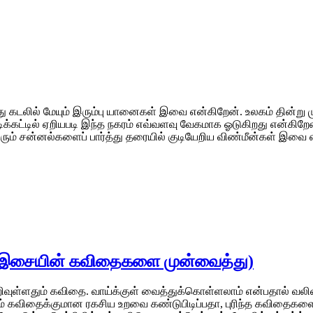
த்து கடலில் மேயும் இரும்பு யானைகள் இவை என்கிறேன். உலகம் தின்று
படிக்கட்டில் ஏறியபடி இந்த நகரம் எவ்வளவு வேகமாக ஓடுகிறது என்க
 ஒளிரும் சன்னல்களைப் பார்த்து தரையில் குடியேறிய விண்மீன்கள் இ
ிஞர் இசையின் கவிதைகளை முன்வைத்து)
செறிவுள்ளதும் கவிதை. வாய்க்குள் வைத்துக்கொள்ளலாம் என்பதால் வல
்கும் கவிதைக்குமான ரகசிய உறவை கண்டுபிடிப்பதா, புரிந்த கவித