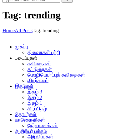
Tag: trending
Home
All Posts
Tag: trending
முகப்பு
திணைகள் பற்றி
படைப்புகள்
கவிதைகள்
கட்டுரைகள்
மொழிபெயர்ப்புக் கவிதைகள்
விமர்சனம்
இதழ்கள்
இதழ் 3
இதழ் 2
இதழ் 1
சிறப்பிதழ்
தொடர்கள்
காணொளிகள்
நேர்காணல்கள்
ஆசிரியர் பக்கம்
அறிவிப்புகள்