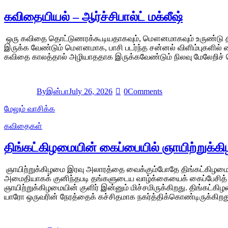
கவிதையியல் – ஆர்ச்சிபால்ட் மக்லீஷ்
ஒரு கவிதை தொட்டுணரக்கூடியதாகவும், மௌனமாகவும் உருண்டு தி
இருக்க வேண்டும் மௌனமாக, பாசி படர்ந்த சன்னல் விளிம்புகள
கவிதை காலத்தால் அழியாததாக இருக்கவேண்டும் நிலவு மேலேறிச்
By
இன்பா
July 26, 2026
0
Comments
மேலும் வாசிக்க
கவிதைகள்
திங்கட்கிழமையின் கைப்பையில் ஞாயிற்றுக்
ஞாயிற்றுக்கிழமை இரவு அலாரத்தை வைக்கும்போதே திங்கட்கிழமைய
அமைதியாகக் குனிந்தபடி தங்களுடைய வாழ்க்கையைக் கைப்பேசித் தி
ஞாயிற்றுக்கிழமையின் குளிர் இன்னும் மிச்சமிருக்கிறது. திங்கட
யாரோ ஒருவரின் நேரத்தைக் கச்சிதமாக நகர்த்திக்கொண்டிருக்கிறத