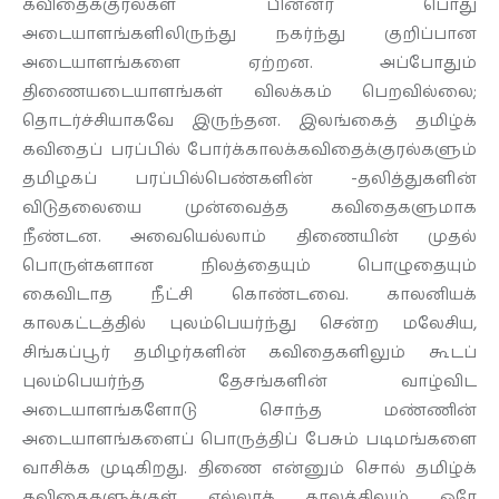
கவிதைக்குரல்கள் பின்னர் பொது
அடையாளங்களிலிருந்து நகர்ந்து குறிப்பான
அடையாளங்களை ஏற்றன. அப்போதும்
திணையடையாளங்கள் விலக்கம் பெறவில்லை;
தொடர்ச்சியாகவே இருந்தன. இலங்கைத் தமிழ்க்
கவிதைப் பரப்பில் போர்க்காலக்கவிதைக்குரல்களும்
தமிழகப் பரப்பில்பெண்களின் -தலித்துகளின்
விடுதலையை முன்வைத்த கவிதைகளுமாக
நீண்டன. அவையெல்லாம் திணையின் முதல்
பொருள்களான நிலத்தையும் பொழுதையும்
கைவிடாத நீட்சி கொண்டவை. காலனியக்
காலகட்டத்தில் புலம்பெயர்ந்து சென்ற மலேசிய,
சிங்கப்பூர் தமிழர்களின் கவிதைகளிலும் கூடப்
புலம்பெயர்ந்த தேசங்களின் வாழ்விட
அடையாளங்களோடு சொந்த மண்ணின்
அடையாளங்களைப் பொருத்திப் பேசும் படிமங்களை
வாசிக்க முடிகிறது. திணை என்னும் சொல் தமிழ்க்
கவிதைகளுக்குள் எல்லாக் காலத்திலும் ஒரே