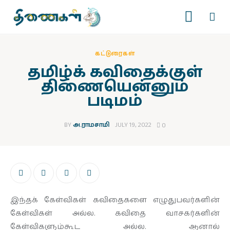
கட்டுரைகள்
தமிழ்க் கவிதைக்குள்
திணையென்னும்
படிமம்
முகப்பு
படைப்புகள்
BY
அ.ராமசாமி
JULY 19, 2022
0
இதழ்கள்
தொடர்கள்
இந்தக் கேள்விகள் கவிதைகளை எழுதுபவர்களின்
காணொளிகள்
கேள்விகள் அல்ல. கவிதை வாசகர்களின்
கேள்விகளும்கூட அல்ல. ஆனால்
ஆசிரியர் பக்கம்