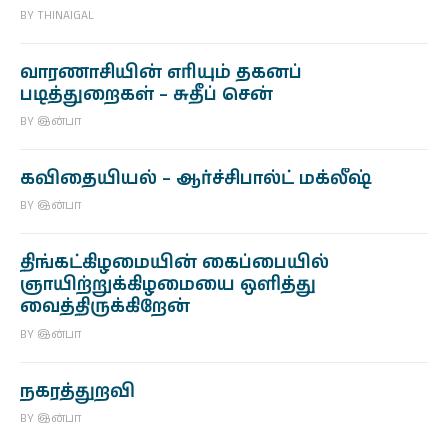
BY
THINAIGAL
வாரணாசியின் எரியும் தகனப்
படித்துறைகள் – சுதீப் சென்
BY
இன்பா
கவிதையியல் – ஆர்ச்சிபால்ட் மக்லீஷ்
BY
இன்பா
திங்கட்கிழமையின் கைப்பையில்
ஞாயிற்றுக்கிழமையை ஒளித்து
வைத்திருக்கிறேன்
BY
இன்பா
நகரத்துறவி
BY
இன்பா