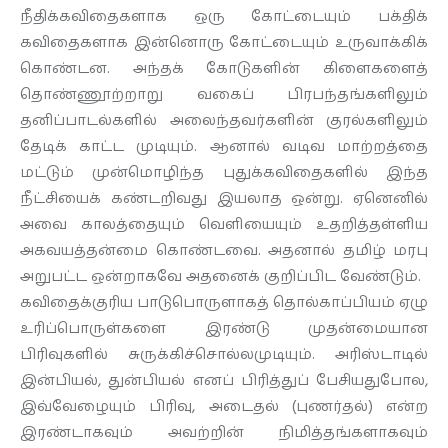
நீதிக்கவிதைகளாக ஒரு கோட்டையும் பக்திக்
கவிதைகளாக இன்னொரு கோட்டையும் உருவாக்கிக்
கொண்டன. அந்தக் கோடுகளின் கிளைகளைத்
தொண்ணூற்றாறு வகைப் பிரபந்தங்களிலும்
தனிப்பாடல்களில் அலைந்தவர்களின் குரல்களிலும்
தேடிக் காட்ட முடியும். ஆனால் வடிவ மாற்றத்தை
மட்டும் முன்மொழிந்த புதுக்கவிதைகளில் இந்த
நீட்சியைக் கண்டறிவது இயலாத ஒன்று. ஏனெனில்
அவை காலத்தையும் வெளியையும் உதறித்தள்ளிய
அகவயத்தன்மை கொண்டவை. அதனால் தமிழ் மரபு
அறுபட்ட ஒன்றாகவே அதனைக் குறிப்பிட வேண்டும்.
கவிதைக்குரிய பாடுபொருளாகத் தொல்காப்பியம் ஏழு
உரிப்பொருள்களை இரண்டு முதன்மையான
பிரிவுகளில் சுருக்கிச்சொல்லமுடியும். அரிஸ்டாடில்
இன்பியல், துன்பியல் எனப் பிரித்துப் பேசியதுபோல,
இவ்வேழையும் பிரிவு, அடைதல் (புணர்தல்) என்ற
இரண்டாகவும் அவற்றின் நிமித்தங்களாகவும்