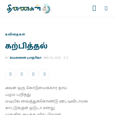
கவிதைகள்
கற்பித்தல்
முகப்பு
BY
மௌனன் யாத்ரிகா
MAY 16, 2022
0
படைப்புகள்
இதழ்கள்
அவள் ஒரு கொடுமைக்கார தாய்
தொடர்கள்
பழம் பறித்து
காணொளிகள்
மடியில் வைத்துக்கொண்டு ஊட்டிவிடாமல்
காட்டுக்குள் ஓடுடா என்று
ஆசிரியர் பக்கம்
முதுகில் அடித்து விரட்டுவாள்