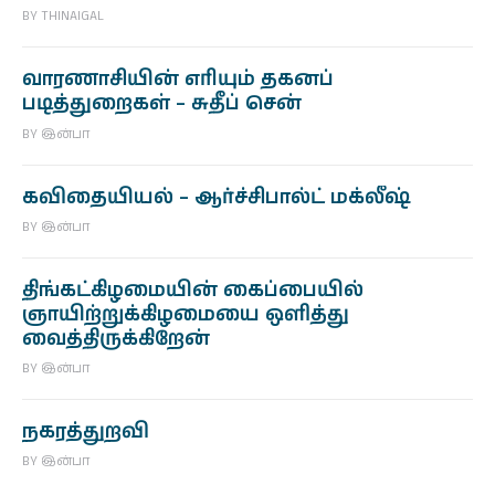
BY
THINAIGAL
வாரணாசியின் எரியும் தகனப்
படித்துறைகள் – சுதீப் சென்
BY
இன்பா
கவிதையியல் – ஆர்ச்சிபால்ட் மக்லீஷ்
BY
இன்பா
திங்கட்கிழமையின் கைப்பையில்
ஞாயிற்றுக்கிழமையை ஒளித்து
வைத்திருக்கிறேன்
BY
இன்பா
நகரத்துறவி
BY
இன்பா