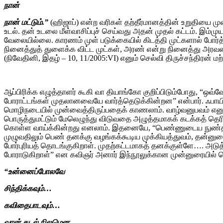
நான்
நான் மட்டும்.”
(ஹிஜாப்) என்ற வரிகள் தற்தீர்மானத்தின் உறுதியை மு
உடல். தன் உடலை மீள்வாசிப்புச் செய்வது அதன் முதல் கட்டம். இம்மு
வேலையில்லை. காரணம் முள் படுக்கையில் கிடத்தி முட்களால் போர்த்த
நினைத்துத் துளைக்க விட்ட முட்கள், அரண் என்று நினைத்து அரவண
(நிவேதினி, இதழ் – 10, 11/2005:VI) எனும் செல்வி திருச்சந்திரன்
ஆப்பிரிக்க எழுத்தாளர் கூகி வா தியாங்கோ குறிப்பிடும்போது, “ஒ
போராட்டங்கள் முதலானவையே வார்த்தெடுக்கின்றன” என்பார். ஃப
மொழிநடையில் முன்வைத்திருப்பதைக் காணலாம். வாழ்வனுபவம் எனு
பொருத்துமட்டும் மேலெழுந்து விடுவதை அழுத்தமாகக் கடக்கத் தெரிந
கொள்ள வாய்க்கின்றது எனலாம். இதனையே, “பெண்ணுடைய நுண்திறன்
முழுவதிலும் பெண் தனக்கு வழங்கக்கூடிய முக்கியத்துவம், தன்ன
போர்புரியத் தொடங்குகிறாள். முதற்கட்டமாகத் தனக்குள்ளே…. அடு
போராடுகிறாள்” என கவிஞர் அனார் இந்நூலுக்கான முன்னுரையில் ச
“உன்னைப்போலவே
சிந்திக்கவும்…
கவிதைபாடவும்…
வான் கடல் நிலமென