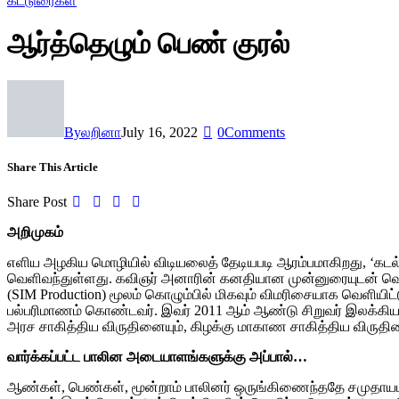
கட்டுரைகள்
ஆர்த்தெழும் பெண் குரல்
By
லறினா
July 16, 2022
0
Comments
Share This Article
Share Post
அறிமுகம்
எளிய அழகிய மொழியில் விடியலைத் தேடியபடி ஆரம்பமாகிறது, ‘கடல
வெளிவந்துள்ளது. கவிஞர் அனாரின் கனதியான முன்னுரையுடன் வெளிவ
(SIM Production) மூலம் கொழும்பில் மிகவும் விமரிசையாக வெளியிட
பல்பரிமாணம் கொண்டவர். இவர் 2011 ஆம் ஆண்டு சிறுவர் இலக்கியத
அரச சாகித்திய விருதினையும், கிழக்கு மாகாண சாகித்திய விருதினை
வார்க்கப்பட்ட பாலின அடையாளங்களுக்கு அப்பால்…
ஆண்கள், பெண்கள், மூன்றாம் பாலினர் ஒருங்கிணைந்ததே சமுதாயமா