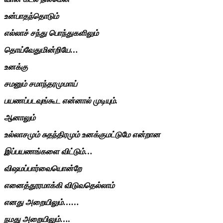
உன்பாதந்தொடும்
எல்லாச் சந்து பொந்துகளிலும்
தொய்வேதுமின்றியே…
உனக்கு
சமனும் சமாந்தரமுமாய்
பயணப்படவுங்கூட என்னால் முடியும்.
ஆனாலும்
உல்லாசமும் சுதந்திரமும் உனக்குமட்டுமே என்றான
இப்பயணங்களை விட்டும்…
விஷமப்பார்வையொன்றே
எனைத்தூரமாக்கி விடுவதெல்லாம்
எனது அறையிலும்……
நமது அறையிலும்….