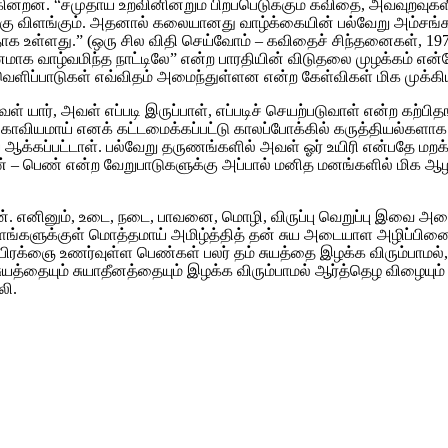
்றன. “சமுதாய உறவினின்றும் பிறப்பெடுக்கும் கவிதை, அவ்வுறவுகள
்கு விளங்கும். அதனால் கலையானது வாழ்க்கையின் பல்வேறு அம்ச
ாக உள்ளது.” (ஒரு சில விதி செய்வோம் – கவிதைச் சிந்தனைகள், 197
க வாழ்வமிந்த நாட்டிலே” என்ற பாரதியின் விடுதலை முழக்கம் என்றோ
ளிப்பாடுகள் எவ்விதம் அமைந்துள்ளன என்ற கேள்விகள் மிக முக்
 யார், அவள் எப்படி இருப்பாள், எப்படிச் செயற்படுவாள் என்ற கற
ாவியமாய் எனக் கட்டமைக்கப்பட்டு காலப்போக்கில் கருத்தியல்களாக 
க்கப்பட்டாள். பல்வேறு தருணங்களில் அவள் ஓர் உயிரி என்பதே மறக்
ண் என்ற வேறுபாடுகளுக்கு அப்பால் மனித மனங்களில் மிக ஆழமாக வே
ந்தான். எனினும், உடை, நடை, பாவனை, மொழி, விருப்பு வெறுப்பு 
ங்களுக்குள் மொத்தமாய் அமிழ்த்தித் தன் சுய அடையாள அழிப்பினை 
த்த பிரக்ஞை உணர்வுள்ள பெண்கள் பலர் தம் சுயத்தை இழக்க விரும்பாமல்
 சுயத்தையும் சுயாதீனத்தையும் இழக்க விரும்பாமல் ஆர்த்தெழ விழைய
லி.