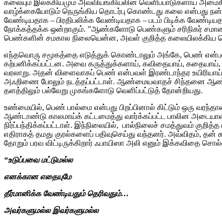
கலையும் இலக்கியமும் அவ்வியங்கியலின் வெளிப்பாடுகளாய் அமைகின
வாழ்க்கையோடும் நெருங்கிய தொடர்பு கொண்டது கலை என்பது நன
வேண்டியதாக – பிரதிபலிக்க வேண்டியதாக – படம் பிடிக்க வேண்டியத
நோக்கத்தக்க ஒன்றாகும். ”ஆண்களோடு பெண்களும் சரிநிகர் சமானமா
பெண்களின் சமகால நிலையென்ன, அவள் குறித்த கலையிலக்கிய வெ
எந்தவொரு சமூகத்தை எடுத்துக் கொண்டாலும் அங்கே, பெண் என்பவள்
கற்பனிக்கப்பட்டன. அவை கருத்துக்களாய், கவிதையாய், கதையாய், க
வரலாறு. அதன் விளைவாகப் பெண் என்பவள் இரண்டாந்தர உயிரியாய் ஆ
அஃறிணை போலும் நடத்தப்பட்டாள். ஆண்மையவாதச் சிந்தனை ஆண் – பெ
தளத்திலும் பல்வேறு முகங்களோடு வெளிப்பட்டுத் தோன்றியது.
உண்மையில், பெண் பால்மை என்பது பிறப்பினால் கிட்டும் ஒரு வர
ஆண்டாண்டு காலமாய்க் கட்டமைத்து வார்க்கப்பட்ட பாலின அடையாள
நிர்ப்பந்திக்கப்பட்டாள். இந்நிலையில், பால்நிலைச் சமத்துவம் குறி
எதிராகத் தமது குரல்களைப் பதிவுசெய்து வந்தனர். அவ்விதம், தன்
தோறும் பரவ விட்டிருக்கிறார் ஃபாயிஸா அலி எனும் இக்கவிதை சொல்
“உடுப்பவை மட்டுமல்ல
எனக்கான எதையுமே
தீர்மானிக்க வேண்டியதும் தெரிவதும்…
அவர்களுமல்ல இவர்களுமல்ல