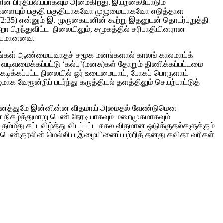
ின் பிரதிபலிப்பாகவும் அமைகிறது. இயற்கையோடும்
ங்களையும் பகுதி பகுதியாகவோ முழுமையாகவோ எடுத்தாள
2:35) என்னும் இ. முருகையனின் கூற்று இதனுடன் தொடர்புறுத்தி
 பிறந்துவிட்ட நிலையிலும், சமூகத்தில் சரிபாதியினரான
கியமானவை.
்பிதங்கள் ஆண்மையவாதச் சமூக மனங்களால் காலங் காலமாய்க்
வடிவமைக்கப்பட்டு ‘கல்பு’(மனசு)கள் தோறும் திணிக்கப்பட்டமை
கடிக்கப்பட்ட நிலையில் ஓர் உடைமையாய், போகப் பொருளாய்
ரூன்றிப் படர்ந்து கருத்தியல் தளத்திலும் செயற்பாட்டுத்
இவை அனைத்துமே இன்னின்ன விதமாய் அமைதல் வேண்டுமென
நிகழ்த்துமாறு பெண் நேரடியாகவும் மறைமுகமாகவும்
, தம்மீது கட்டவிழ்த்து விடப்பட்ட சகல விதமான ஒடுக்குதல்களுக்கும்
ும் பெண்குரலின் மெல்லிய இழையினைப் பற்றித் தனது கவிதா வரிகள்