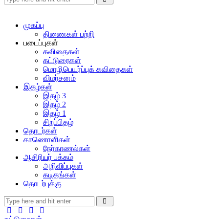
முகப்பு
திணைகள் பற்றி
படைப்புகள்
கவிதைகள்
கட்டுரைகள்
மொழிபெயர்ப்புக் கவிதைகள்
விமர்சனம்
இதழ்கள்
இதழ் 3
இதழ் 2
இதழ் 1
சிறப்பிதழ்
தொடர்கள்
காணொளிகள்
நேர்காணல்கள்
ஆசிரியர் பக்கம்
அறிவிப்புகள்
கடிதங்கள்
தொடர்புக்கு