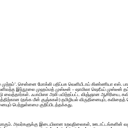
் முற்றம்’. சென்னை மோக்லி பதிப்பக வெளியீடாய் கிண்ணியா எஸ்.
ந்த இந்நூலை முஹம்மத் முஸ்டீன் – ஷாமிலா ஷெரீஃப் முஸ்டீன் தம்ப
்டு வைத்தார்கள். ஃபாயிஸா அலி பயிற்றப்பட்ட விஞ்ஞான ஆசிரியை, கவி
்திற்கான (தங்க மீன் குஞ்சுகள்) தமிழியல் விருதினையும், கவிதை
யும் பெற்றுள்ளமை குறிப்பிடத்தக்கது.
கும். அவர்களுக்கு இடையிலான உறவுநிலைகள், ஊடாட்டங்களின் வழிய