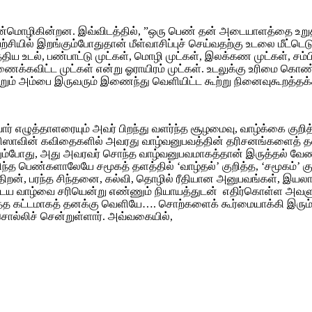
ன்மொழிகின்றன. இவ்விடத்தில், ”ஒரு பெண் தன் அடையாளத்தை உறுதிப்ப
யற்சியில் இறங்கும்போதுதான் மீள்வாசிப்புச் செய்வதற்கு உடலை மீட்டெ
ிய உடல், பண்பாட்டு முட்கள், மொழி முட்கள், இலக்கண முட்கள், சம்பி
ைக்கவிட்ட முட்கள் என்று ஓராயிரம் முட்கள். உடலுக்கு உரிமை கொண
 மற்றும் அம்பை இருவரும் இணைந்து வெளியிட்ட கூற்று நினைவுகூறத்தக்
வ்வோர் எழுத்தாளரையும் அவர் பிறந்து வளர்ந்த சூழமைவு, வாழ்க்கை 
ாயிஸாவின் கவிதைகளில் அவரது வாழ்வனுபவத்தின் தரிசனங்களைத் 
ம்போது, அது அவரவர் சொந்த வாழ்வனுபவமாகத்தான் இருத்தல் வேண்ட
்த பெண்களாலேயே சமூகத் தளத்தில் ‘வாழ்தல்’ குறித்த, ‘சமூகம்’ கு
, பரந்த சிந்தனை, கல்வி, தொழில் ரீதியான அனுபவங்கள், இயலாமை
ுடைய வாழ்வை சரியென்று எண்ணும் நியாயத்துடன் எதிர்கொள்ள அவளுக
த்த கட்டமாகத் தனக்கு வெளியே…. சொற்களைக் கூர்மையாக்கி இரும்ப
ொல்லிச் சென்றுள்ளார். அவ்வகையில்,