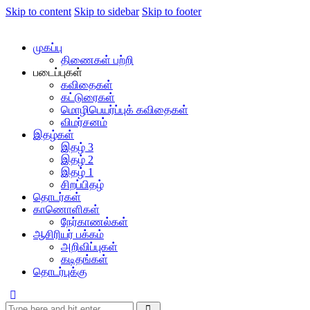
Skip to content
Skip to sidebar
Skip to footer
முகப்பு
திணைகள் பற்றி
படைப்புகள்
கவிதைகள்
கட்டுரைகள்
மொழிபெயர்ப்புக் கவிதைகள்
விமர்சனம்
இதழ்கள்
இதழ் 3
இதழ் 2
இதழ் 1
சிறப்பிதழ்
தொடர்கள்
காணொளிகள்
நேர்காணல்கள்
ஆசிரியர் பக்கம்
அறிவிப்புகள்
கடிதங்கள்
தொடர்புக்கு