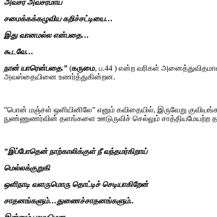
அவசர அவசரமாய்
சமைக்கக்கழுவிய கறிச்சட்டியை…
இது வானமல்ல என்பதை…
கூடவே…
நான் யாரென்பதை.”
(
கருமை
, ப.44 ) என்ற வரிகள் அனைத்துவிதம
அவஸ்தையினை உணர்த்துகின்றன.
”பொன் மஞ்சள் ஒளியினிலே” எனும் கவிதையில், இருவேறு குவியங்க
நுண்ணுணர்வின் தளங்களை ஊடுருவிச் செல்லும் சாத்தியமேயற்ற 
”இப்போதென் நாற்காலிக்குள் நீ வந்தமர்கிறாய்
மெல்லக்குறுகி
ஒளிநாடி வளருமொரு தொட்டிச் செடியாகிறேன்
சாதனங்களும்…துணைச்சாதனங்களும்..