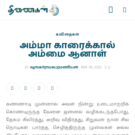
கவிதைகள்
அம்மா காரைக்கால்
அம்மை ஆனாள்
முகப்பு
BY
ஷங்கர்ராமசுப்ரமணியன்
MAY 18, 2022
0
படைப்புகள்
இதழ்கள்
தொடர்கள்
கண்ணாடி முன்னால் அவள் நின்று உடைமாற்றிக்
கொண்டிருந்த வேளை ஜன்னல் வழிக்கடந்தபோது,
காணொளிகள்
தேகம் சிலிர்த்து, அறிவு விதிர்த்து, சிறுவன் நான் சில
நொடிகள் பார்த்த, செழித்திருந்த முலைகள் அல்ல
ஆசிரியர் பக்கம்