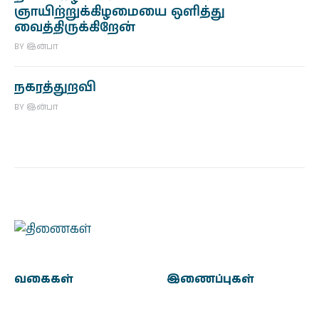
ஞாயிற்றுக்கிழமையை ஒளித்து
வைத்திருக்கிறேன்
BY
இன்பா
நகரத்துறவி
BY
இன்பா
வகைகள்
இணைப்புகள்