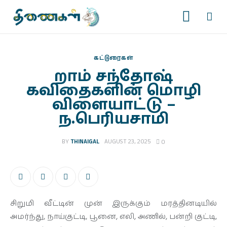
கட்டுரைகள்
றாம் சந்தோஷ்
கவிதைகளின் மொழி
முகப்பு
விளையாட்டு –
ந.பெரியசாமி
படைப்புகள்
BY
THINAIGAL
AUGUST 23, 2025
0
இதழ்கள்
தொடர்கள்
காணொளிகள்
சிறுமி வீட்டின் முன் இருக்கும் மரத்தினடியில்
அமர்ந்து, நாய்குட்டி, பூனை, எலி, அணில், பன்றி குட்டி,
ஆசிரியர் பக்கம்