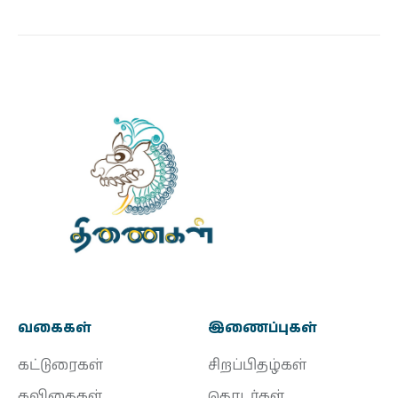
வகைகள்
இணைப்புகள்
கட்டுரைகள்
சிறப்பிதழ்கள்
கவிதைகள்
தொடர்கள்