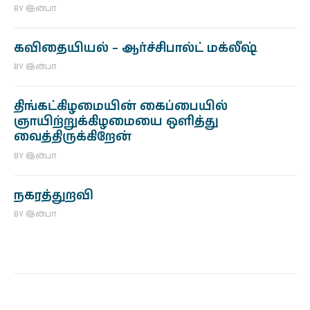
BY
இன்பா
கவிதையியல் – ஆர்ச்சிபால்ட் மக்லீஷ்
BY
இன்பா
திங்கட்கிழமையின் கைப்பையில்
ஞாயிற்றுக்கிழமையை ஒளித்து
வைத்திருக்கிறேன்
BY
இன்பா
நகரத்துறவி
BY
இன்பா