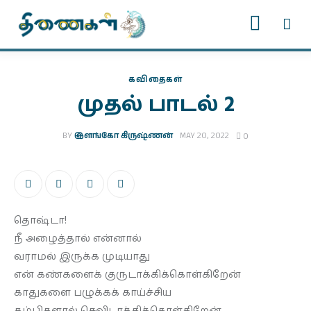
கவிதைகள்
முதல் பாடல் 2
முகப்பு
படைப்புகள்
BY
இளங்கோ கிருஷ்ணன்
MAY 20, 2022
0
இதழ்கள்
தொடர்கள்
தொஷ்டா!
நீ அழைத்தால் என்னால்
காணொளிகள்
வராமல் இருக்க முடியாது
என் கண்களைக் குருடாக்கிக்கொள்கிறேன்
ஆசிரியர் பக்கம்
காதுகளை பழுக்கக் காய்ச்சிய
கம்பிகளால் செவிடாக்கிக்கொள்கிறேன்