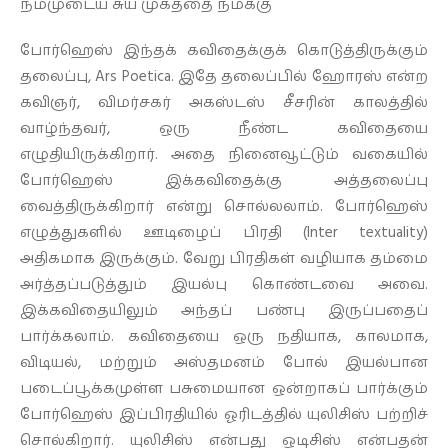
நம்முடைய சுய முகத்தை நமக்கு
போர்ஹெஸ் இந்தக் கவிதைக்குக் கொடுத்திருக்கும்
தலைப்பு, Ars Poetica. இதே தலைப்பில் ஹோரஸ் என்ற
கவிஞர், விமர்சகர் அகஸ்டஸ் சீசரின் காலத்தில்
வாழ்ந்தவர், ஒரு நீண்ட கவிதையை
எழுதியிருக்கிறார். அதை நினைவூட்டும் வகையில்
போர்ஹெஸ் இக்கவிதைக்கு அத்தலைப்பு
வைத்திருக்கிறார் என்று சொல்லலாம். போர்ஹெஸ்
எழுத்துகளில் ஊடிழைப் பிரதி (Inter textuality)
அதிகமாக இருக்கும். வேறு பிரதிகள் வழியாக தம்மை
அர்த்தப்படுத்தும் இயல்பு கொண்டவை அவை.
இக்கவிதையிலும் அந்தப் பண்பு இருப்பதைப்
பார்க்கலாம். கவிதையை ஒரு நதியாக, காலமாக,
விடியல், மற்றும் அஸ்தமனம் போல் இயல்பான
படைப்பூக்கமுள்ள பசுமையான ஒன்றாகப் பார்க்கும்
போர்ஹெஸ் இப்பிரதியில் ஓரிடத்தில் யுலிசிஸ் பற்றிச்
சொல்கிறார். யுலிசிஸ் என்பது ஒடிசிஸ் என்பதன்