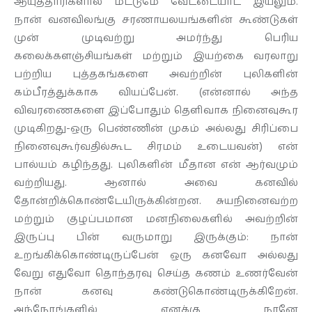
ஆயுததாரிகளால் மட்டுமே வேட்டையாட இயலும்.
நான் வனவிலங்கு சரணாயலயங்களின் கூண்டுகள்
முன் முடிவற்று அமர்ந்து பெரிய
கலைக்களஞ்சியங்கள் மற்றும் இயற்கை வரலாறு
பற்றிய புத்தகங்களை அவற்றின் புலிகளின்
கம்பீரத்துக்காக வியப்பேன். (என்னால் அந்த
விவரணைகளை இப்போதும் தெளிவாக நினைவுகூர
முடிகிறது-ஒரு பெண்ணின் முகம் அல்லது சிரிப்பை
நினைவுகூர்வதில்கூட சிரமம் உடையவன்) என்
பால்யம் கழிந்தது. புலிகளின் மீதான என் ஆர்வமும்
வற்றியது. ஆனால் அவை கனவில்
தோன்றிக்கொண்டேயிருக்கின்றன. சுயநினைவற்ற
மற்றும் குழப்பமான மனநிலைகளில் அவற்றின்
இருப்பு பின் வருமாறு இருக்கும்: நான்
உறங்கிக்கொண்டிருப்பேன் ஒரு கனவோ அல்லது
வேறு எதுவோ தொந்தரவு செய்த கணம் உணர்வேன்
நான் கனவு கண்டுகொண்டிருக்கிறேன்.
அந்நேரங்களில் எனக்கு நானே