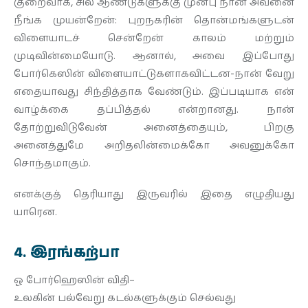
குறைவாக, சில ஆண்டுகளுக்கு முன்பு நான் அவனை
நீங்க முயன்றேன்: புறநகரின் தொன்மங்களுடன்
விளையாடச் சென்றேன் காலம் மற்றும்
முடிவின்மையோடு. ஆனால், அவை இப்போது
போர்கெஸின் விளையாட்டுகளாகவிட்டன-நான் வேறு
எதையாவது சிந்தித்தாக வேண்டும். இப்படியாக என்
வாழ்க்கை தப்பித்தல் என்றானது. நான்
தோற்றுவிடுவேன் அனைத்தையும், பிறகு
அனைத்துமே அறிதலின்மைக்கோ அவனுக்கோ
சொந்தமாகும்.
எனக்குத் தெரியாது இருவரில் இதை எழுதியது
யாரென.
4. இரங்கற்பா
ஓ போர்ஹெஸின் விதி–
உலகின் பல்வேறு கடல்களுக்கும் செல்வது