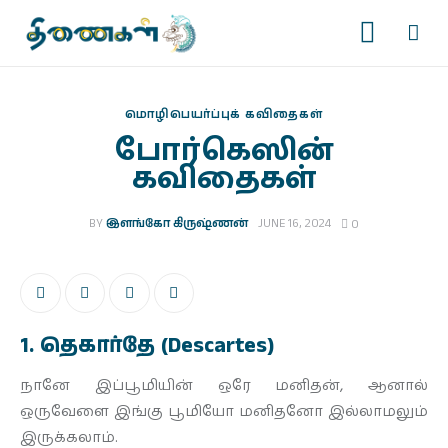
மொழிபெயர்ப்புக் கவிதைகள்
போர்கெஸின்
கவிதைகள்
முகப்பு
BY
இளங்கோ கிருஷ்ணன்
JUNE 16, 2024
0
படைப்புகள்
இதழ்கள்
1. தெகார்தே (Descartes)
தொடர்கள்
நானே இப்பூமியின் ஒரே மனிதன், ஆனால்
காணொளிகள்
ஒருவேளை இங்கு பூமியோ மனிதனோ இல்லாமலும்
இருக்கலாம்.
ஆசிரியர் பக்கம்