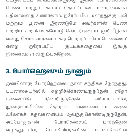
கட்டுடைப்பு செய்பவர்களுக்கு இதில் போர்கெஸின்
பெண் மற்றும் காமம் தொடர்பான மனநிலைகள்
பதிவாவதை உணரலாம். ஐரோப்பிய மனத்துக்கு புலி
மற்றும் பூனை இரண்டுமே அவர்களின் பெண்
பற்றிய கற்பிதங்களோடு தொடர்புடைய குறியீடுகள்
என்று சொல்வார்கள். புகழ் பெற்ற ’புலியா பெண்ணா’
என்ற ஐரோப்பிய குட்டிக்கதையை இங்கு
நினைவுகூர விரும்புகிறேன்.
3. போர்ஹெஸும் நானும்
இன்னொரு போர்ஹெஸை நான் சந்திக்க நேர்ந்தது.
புயனஸ்அயர்ஸில் சுற்றிக்கொண்டிருந்தேன். ஏதோ
நினைவில் நின்றிருந்தேன். அந்நாட்களில்,
நுழைவாயிலின் தோரண வளைவையும் அதன்
உலோகக் கதவுகளையும் ஆய்ந்துகொண்டிருந்தேன்.
அப்போதுதான் போர்கெஸைப் பார்த்தேன்
எழுத்துகளில், பேராசிரியர்களின் பட்டியல்களில்