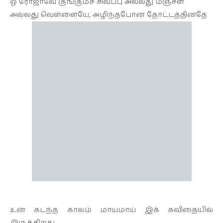
ஓ ரோஜாவே குங்குமச் சிவப்பு அல்லது மஞ்சள்
அல்லது வெள்ளையே, அழிந்தபோன தோட்டத்தினதே
உன் கடந்த காலம் மாயமாய் இக் கவிதையில்
இருக்கிறது