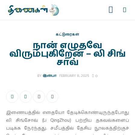
கட்டுரைகள்
நான் எழுதவே
விரும்புகிறேன் – லி சிங்
முகப்பு
சாவ்
படைப்புகள்
BY
இன்பா
FEBRUARY 8, 2025
0
இதழ்கள்
தொடர்கள்
இணையத்தில் எதையோ தேடிக்கொண்டிருந்தபோது
காணொளிகள்
லி சிங்சோவ் (Li QingZhou) பற்றிய தகவல்களைப்
படிக்க நேர்ந்தது. சமீபத்தில் தேசிய நூலகத்திற்குச்
ஆசிரியர் பக்கம்