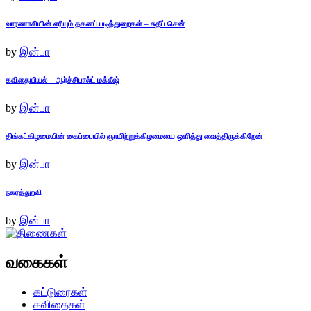
வாரணாசியின் எரியும் தகனப் படித்துறைகள் – சுதீப் சென்
by
இன்பா
கவிதையியல் – ஆர்ச்சிபால்ட் மக்லீஷ்
by
இன்பா
திங்கட்கிழமையின் கைப்பையில் ஞாயிற்றுக்கிழமையை ஒளித்து வைத்திருக்கிறேன்
by
இன்பா
நகரத்துறவி
by
இன்பா
வகைகள்
கட்டுரைகள்
கவிதைகள்