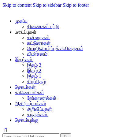
Skip to content
Skip to sidebar
Skip to footer
முகப்பு
திணைகள் பற்றி
படைப்புகள்
கவிதைகள்
கட்டுரைகள்
மொழிபெயர்ப்புக் கவிதைகள்
விமர்சனம்
இதழ்கள்
இதழ் 3
இதழ் 2
இதழ் 1
சிறப்பிதழ்
தொடர்கள்
காணொளிகள்
நேர்காணல்கள்
ஆசிரியர் பக்கம்
அறிவிப்புகள்
கடிதங்கள்
தொடர்புக்கு