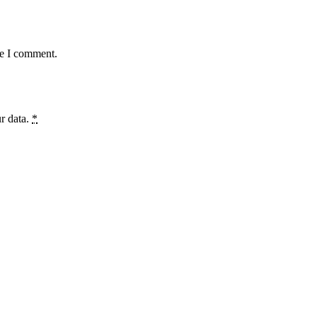
me I comment.
ur data.
*