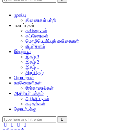
முகப்பு
திணைகள் பற்றி
படைப்புகள்
கவிதைகள்
கட்டுரைகள்
மொழிபெயர்ப்புக் கவிதைகள்
விமர்சனம்
இதழ்கள்
இதழ் 3
இதழ் 2
இதழ் 1
சிறப்பிதழ்
தொடர்கள்
காணொளிகள்
நேர்காணல்கள்
ஆசிரியர் பக்கம்
அறிவிப்புகள்
கடிதங்கள்
தொடர்புக்கு