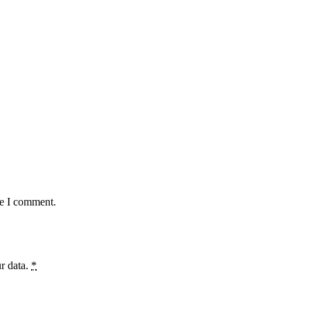
me I comment.
ur data.
*