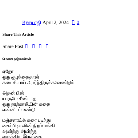
By
தயாஜி
April 2, 2024
0
Share This Article
Share Post
மௌன நாற்காலிகள்
ஏதோ
ஒரு குழந்தைதான்
கடைசியாய் அமர்ந்திருக்கவேண்டும்
அதன் பின்
யாருமே சீண்டாத
ஒரு நாற்காலியின் கதை
என்னிடம் உண்டு
மஞ்சளாய்க் கரை படிந்து
கைப்பிடிகளின் நிறம் மங்கி
அமர்ந்து அமர்ந்து
வழுக்கிய இருக்கை