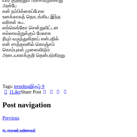
யார் குறித்தும் அச்சமிருக்காது
அன்பே
என் நம்பிக்கைப்போல
உனக்காகத் தொடங்கிய இந்த
வரிகள் கூட
எங்கெங்கோ சென்றுவிட்டன
எல்லாவற்றுக்கும் மேலாக
நீயும் வருந்துகிறாய் என்பதில்
என் சாத்தானில் கொஞ்சம்
கொம்புகள் முளைவிடும்
அடையாளக்குறி தென்படுகிறது
Tags:
trending
இதழ் 9
1
Like
Share Post
Post navigation
Previous
ரா. ராகுலன் கவிதைகள்