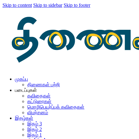
Skip to content
Skip to sidebar
Skip to footer
முகப்பு
திணைகள் பற்றி
படைப்புகள்
கவிதைகள்
கட்டுரைகள்
மொழிபெயர்ப்புக் கவிதைகள்
விமர்சனம்
இதழ்கள்
இதழ் 3
இதழ் 2
இதழ் 1