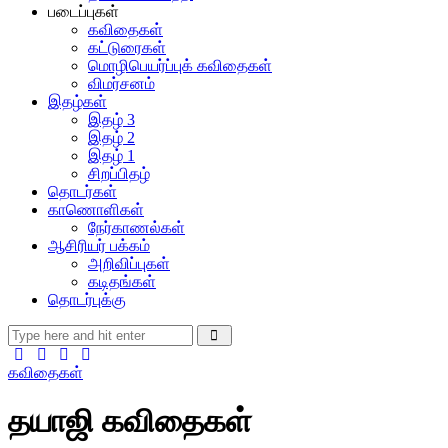
படைப்புகள்
கவிதைகள்
கட்டுரைகள்
மொழிபெயர்ப்புக் கவிதைகள்
விமர்சனம்
இதழ்கள்
இதழ் 3
இதழ் 2
இதழ் 1
சிறப்பிதழ்
தொடர்கள்
காணொளிகள்
நேர்காணல்கள்
ஆசிரியர் பக்கம்
அறிவிப்புகள்
கடிதங்கள்
தொடர்புக்கு
கவிதைகள்
தயாஜி கவிதைகள்