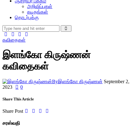
ஆசிரியர் பக்கம்
அறிவிப்புகள்
கடிதங்கள்
தொடர்புக்கு
கவிதைகள்
இளங்கோ கிருஷ்ணன்
கவிதைகள்
By
இளங்கோ கிருஷ்ணன்
September 2,
2023
0
Share This Article
Share Post
சரஸ்வதி