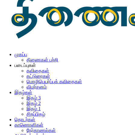
முகப்பு
திணைகள் பற்றி
படைப்புகள்
கவிதைகள்
கட்டுரைகள்
மொழிபெயர்ப்புக் கவிதைகள்
விமர்சனம்
இதழ்கள்
இதழ் 3
இதழ் 2
இதழ் 1
சிறப்பிதழ்
தொடர்கள்
காணொளிகள்
நேர்காணல்கள்