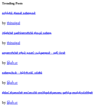
Trending Posts
கார்த்திக் திலகன் கவிதைகள்
by
thinaigal
அந்தியின் நுண்ணொளியில் திகழும் கவிதை
by
thinaigal
வாரணாசியின் எரியும் தகனப் படித்துறைகள் – சுதீப் சென்
by
இன்பா
கவிதையியல் – ஆர்ச்சிபால்ட் மக்லீஷ்
by
இன்பா
திங்கட்கிழமையின் கைப்பையில் ஞாயிற்றுக்கிழமையை ஒளித்து வைத்திருக்கிறேன்
by
இன்பா