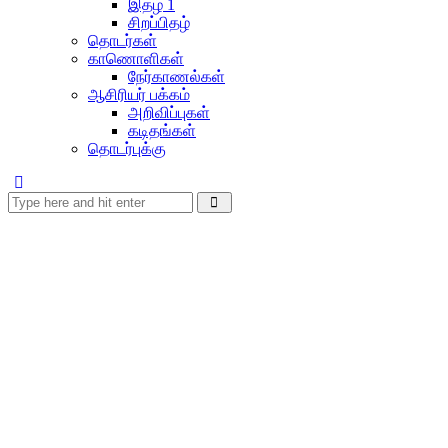
இதழ் 1
சிறப்பிதழ்
தொடர்கள்
காணொளிகள்
நேர்காணல்கள்
ஆசிரியர் பக்கம்
அறிவிப்புகள்
கடிதங்கள்
தொடர்புக்கு