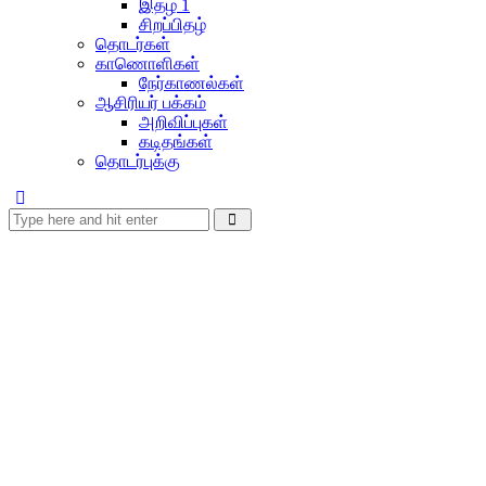
இதழ் 1
சிறப்பிதழ்
தொடர்கள்
காணொளிகள்
நேர்காணல்கள்
ஆசிரியர் பக்கம்
அறிவிப்புகள்
கடிதங்கள்
தொடர்புக்கு