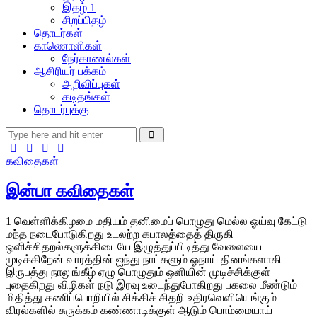
இதழ் 1
சிறப்பிதழ்
தொடர்கள்
காணொளிகள்
நேர்காணல்கள்
ஆசிரியர் பக்கம்
அறிவிப்புகள்
கடிதங்கள்
தொடர்புக்கு
கவிதைகள்
இன்பா கவிதைகள்
1 வெள்ளிக்கிழமை மதியம் தனிமைப் பொழுது மெல்ல ஓய்வு கேட்டு
மந்த நடைபோடுகிறது உடலற்ற கபாலத்தைத் திருகி
ஒளிச்சிதறல்களுக்கிடையே இழுத்துப்பிடித்து வேலையை
முடிக்கிறேன் வாரத்தின் ஐந்து நாட்களும் ஓநாய் தினங்களாகி
இருபத்து நாலுங்கீழ் ஏழு பொழுதும் ஒளியின் முடிச்சிக்குள்
புதைகிறது விழிகள் நடு இரவு உடைந்துபோகிறது பகலை மீண்டும்
மிதித்து கணிப்பொறியில் சிக்கிச் சிதறி உதிரவெளியெங்கும்
விரல்களில் சுருக்கம் கண்ணாடிக்குள் ஆடும் பொம்மையாய்