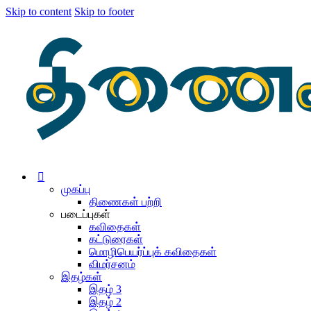
Skip to content
Skip to footer
முகப்பு
திணைகள் பற்றி
படைப்புகள்
கவிதைகள்
கட்டுரைகள்
மொழிபெயர்ப்புக் கவிதைகள்
விமர்சனம்
இதழ்கள்
இதழ் 3
இதழ் 2