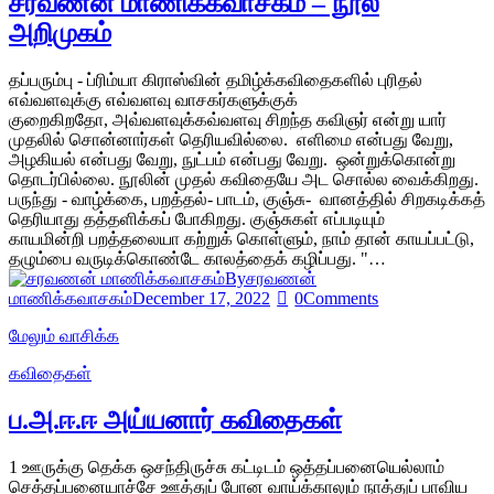
சரவணன் மாணிக்கவாசகம் – நூல்
அறிமுகம்
தப்பரும்பு - ப்ரிம்யா கிராஸ்வின் தமிழ்க்கவிதைகளில் புரிதல்
எவ்வளவுக்கு எவ்வளவு வாசகர்களுக்குக்
குறைகிறதோ, அவ்வளவுக்கவ்வளவு சிறந்த கவிஞர் என்று யார்
முதலில் சொன்னார்கள் தெரியவில்லை. எளிமை என்பது வேறு,
அழகியல் என்பது வேறு, நுட்பம் என்பது வேறு. ஒன்றுக்கொன்று
தொடர்பில்லை. நூலின் முதல் கவிதையே அட சொல்ல வைக்கிறது.
பருந்து - வாழ்க்கை, பறத்தல்- பாடம், குஞ்சு- வானத்தில் சிறகடிக்கத்
தெரியாது தத்தளிக்கப் போகிறது. குஞ்சுகள் எப்படியும்
காயமின்றி பறத்தலையா கற்றுக் கொள்ளும், நாம் தான் காயப்பட்டு,
தழும்பை வருடிக்கொண்டே காலத்தைக் கழிப்பது. "…
By
சரவணன்
மாணிக்கவாசகம்
December 17, 2022
0
Comments
மேலும் வாசிக்க
கவிதைகள்
ப.அ.ஈ.ஈ அய்யனார் கவிதைகள்
1 ஊருக்கு தெக்க ஒசந்திருச்சு கட்டிடம் ஒத்தப்பனையெல்லாம்
செத்தப்பனையாச்சே ஊத்துப் போன வாய்க்காலும் நாத்துப் பாவிய