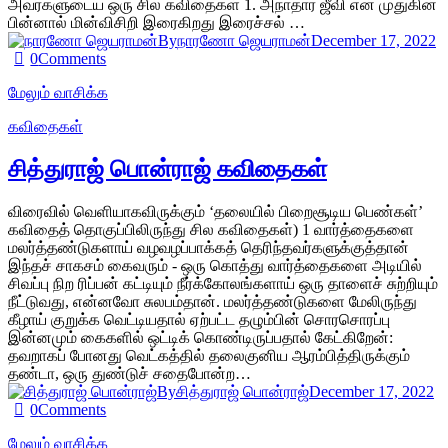
அவர்களுடைய ஒரு சில கவிதைகள் 1. அநாதார ஜீவி என் முதுகின்
பின்னால் மின்விசிறி இரைகிறது இரைச்சல் …
By
நாரணோ ஜெயராமன்
December 17, 2022
0
Comments
மேலும் வாசிக்க
கவிதைகள்
சித்துராஜ் பொன்ராஜ் கவிதைகள்
விரைவில் வெளியாகவிருக்கும் ‘தலையில் பிறைசூடிய பெண்கள்’
கவிதைத் தொகுப்பிலிருந்து சில கவிதைகள்) 1 வார்த்தைகளை
மலர்த்தண்டுகளாய் வழவழப்பாக்கத் தெரிந்தவர்களுக்குத்தான்
இந்தச் சாகசம் கைவரும் - ஒரு கொத்து வார்த்தைகளை அடியில்
சிவப்பு நிற ரிப்பன் கட்டியும் நீர்க்கோலங்களாய் ஒரு தாளைச் சுற்றியும்
நீட்டுவது, என்னவோ சுலபம்தான். மலர்த்தண்டுகளை மேலிருந்து
கீழாய் குறுக்க வெட்டியதால் ஏற்பட்ட தழும்பின் சொரசொரப்பு
இன்னமும் கைகளில் ஒட்டிக் கொண்டிருப்பதால் கேட்கிறேன்:
தவறாகப் போனது வெட்கத்தில் தலைகுனிய ஆரம்பித்திருக்கும்
தண்டா, ஒரு துண்டுச் சதைபோன்ற…
By
சித்துராஜ் பொன்ராஜ்
December 17, 2022
0
Comments
மேலும் வாசிக்க