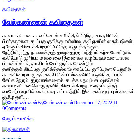
கவிதைகள்
வேல்கண்ணன் கவிதைகள்
காலாவதியான கடவுச்சொல் சமீபத்தில் பிரிந்த காதலியின்
பிறந்தநாளை கடப்பது குறித்து நள்ளிரவு கவிஞனின் கையேடுகள்
ஏதேனும் கிடைக்கிறதா? அடுத்த வருடத்திற்குள்
நேற்றிலிருந்து நாளைக்குத் தாவுவதற்கு மந்திரம் கற்க வேண்டும்.
வலியோடு முறியும் மின்னலை இணைக்க வழியேதும் உண்டாவன
பிரான்சிஸ் கிருபாவிடம் கேட்டிருக்க வேண்டும்
தனித்துக் கிடப்பது குறித்தெல்லாம் ஏகப்பட்ட குறிப்புகள் பெருகிக்
கிடக்கின்றன. முதல் கலவியின் பின்னணியில் ஒலித்த பாடல்
கேட்க நேரும் தருணங்களைக் கடக்க உதவும் கடவுச்சொல்
காலாவதியானதொரு நாளில் கிடைக்கிறது. வளரும் புத்தர்
வரவேற்பறையில் கையளவு சட்டகத்தில் இமைகள் மூடி புன்னகைக்
குமிழ ஒளி…
By
வேல்கண்ணன்
December 17, 2022
0
Comments
மேலும் வாசிக்க
வகைகள்