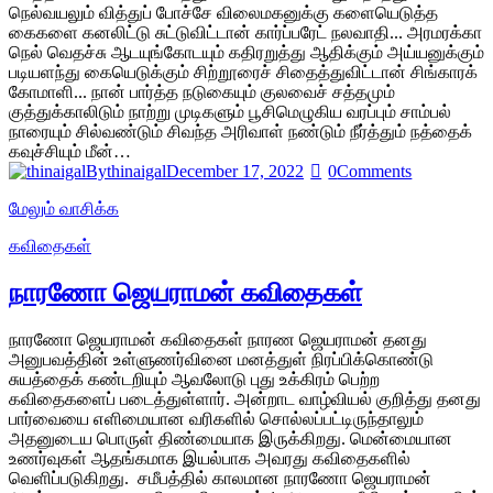
நெல்வயலும் வித்துப் போச்சே விலைமகனுக்கு களையெடுத்த
கைகளை கனலிட்டு சுட்டுவிட்டான் கார்ப்பரேட் நலவாதி... அரமரக்கா
நெல் வெதச்சு ஆடயுங்கோடயும் கதிரறுத்து ஆதிக்கும் அய்யனுக்கும்
படியளந்து கையெடுக்கும் சிற்றூரைச் சிதைத்துவிட்டான் சிங்காரக்
கோமாளி... நான் பார்த்த நடுகையும் குலவைச் சத்தமும்
குத்துக்காலிடும் நாற்று முடிகளும் பூசிமெழுகிய வரப்பும் சாம்பல்
நாரையும் சில்வண்டும் சிவந்த அரிவாள் நண்டும் நீர்த்தும் நத்தைக்
கவுச்சியும் மீன்…
By
thinaigal
December 17, 2022
0
Comments
மேலும் வாசிக்க
கவிதைகள்
நாரணோ ஜெயராமன் கவிதைகள்
நாரணோ ஜெயராமன் கவிதைகள் நாரண ஜெயராமன் தனது
அனுபவத்தின் உள்ளுணர்வினை மனத்துள் நிரப்பிக்கொண்டு
சுயத்தைக் கண்டறியும் ஆவலோடு புது உக்கிரம் பெற்ற
கவிதைகளைப் படைத்துள்ளார். அன்றாட வாழ்வியல் குறித்து தனது
பார்வையை எளிமையான வரிகளில் சொல்லப்பட்டிருந்தாலும்
அதனுடைய பொருள் திண்மையாக இருக்கிறது. மென்மையான
உணர்வுகள் ஆதங்கமாக இயல்பாக அவரது கவிதைகளில்
வெளிப்படுகிறது. சமீபத்தில் காலமான நாரணோ ஜெயராமன்