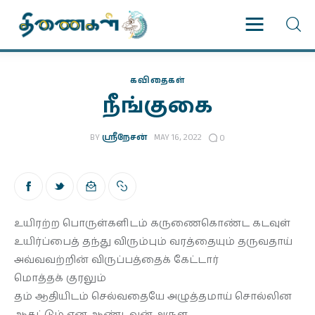
கவிதைகள்
நீங்குகை
முகப்பு
படைப்புகள்
BY
ஸ்ரீநேசன்
MAY 16, 2022
0
இதழ்கள்
தொடர்கள்
உயிரற்ற பொருள்களிடம் கருணைகொண்ட கடவுள்
உயிர்ப்பைத் தந்து விரும்பும் வரத்தையும் தருவதாய்
காணொளிகள்
அவ்வவற்றின் விருப்பத்தைக் கேட்டார்
மொத்தக் குரலும்
ஆசிரியர் பக்கம்
தம் ஆதியிடம் செல்வதையே அழுத்தமாய் சொல்லின
ஆகட்டும் என ஆண்டவன் அருள