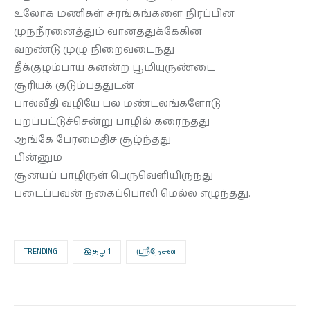
உலோக மணிகள் சுரங்கங்களை நிரப்பின
முந்நீரனைத்தும் வானத்துக்கேகின
வறண்டு முழு நிறைவடைந்து
தீக்குழம்பாய் கனன்ற பூமியுருண்டை
சூரியக் குடும்பத்துடன்
பால்வீதி வழியே பல மண்டலங்களோடு
புறப்பட்டுச்சென்று பாழில் கரைந்தது
ஆங்கே பேரமைதிச் சூழ்ந்தது
பின்னும்
சூன்யப் பாழிருள் பெருவெளியிருந்து
படைப்பவன் நகைப்பொலி மெல்ல எழுந்தது.
TRENDING
இதழ் 1
ஸ்ரீநேசன்