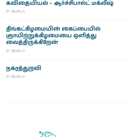
கவிதையியல் – ஆர்ச்சிபால்ட் மக்லீஷ்
BY
இன்பா
திங்கட்கிழமையின் கைப்பையில்
ஞாயிற்றுக்கிழமையை ஒளித்து
வைத்திருக்கிறேன்
BY
இன்பா
நகரத்துறவி
BY
இன்பா