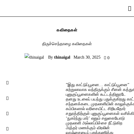
முகப்பு
படைப்புகள்
கவிதைகள்
இதழ்கள்
திருச்செந்தாழை கவிதைகள்
தொடர்கள்
By
thinaigal
March 30, 2025
0
காணொளிகள்
ஆசிரியர் பக்கம்
”இது காட்டுப்பூனை… காட்டுப்பூனை”
சுற்றுலாவாக வந்திருக்கும் சீனன் கத்து
புனுகுப்பூனைகளின் கூட்டத்தினூடே
தொடர்புக்கு
தனது உடலைப் பயந்து பதுக்குகிறது காட
சந்தனக்கடை முதலாளியின் காலுக்குக்
கம்பிகளால் வரிசையிட்ட சிறியதோர்
சதுரத்திற்குள் புனுகுப்பூனைகள் வசிக்
‘நுகர்ந்து பார்’ எனும் சலுகையோடு
முதலாளி அல்லாப்பிச்சை நீட்டுகிற
அத்தர் மணக்கும் விரலின்
வாஞ்சையைப் புறக்கணித்து