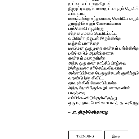
மூட்டை கட்டி வருகிறான்
நிறமூட்டிகளும், மணமூட்டிகளும் தெளிக்
கம்பு மாவு
மணக்கின்ற சந்தனமாக வெளியே வருக
தூரத்தில் சஹர் வேளைக்கான
பாங்கொலி எழுகிறது
சந்தனமெனப் பெயரிடப்பட்ட
வழிகின்ற நீருடன் இருக்கின்ற
மஞ்சள் பாளத்தை
மலமென ஒருமுறை கண்கள் பார்க்கின்
பன்னெடும் ஆண்டுகளாக
கண்கள் உணருகின்ற
அந்த ஒரு கண காட்சிப் பிறழ்வை
இன்றுவரை சரிசெய்யவியலாத
அல்லாப்பிச்சை பெருமூச்சுடன் குனிந்து
வறண்டு இறுகிவிட்ட
தாவரத்தின் வேரைப்போன்ற
அந்த நோன்பிருக்க இயலாதவனின்
பாதத்தை
கம்பிக்கூண்டுக்குள்ளிருந்து
ஒரு ஈர நாவு மென்மையாகத் தடவுகிறது
–
பா. திருச்செந்தாழை
TRENDING
இதழ்