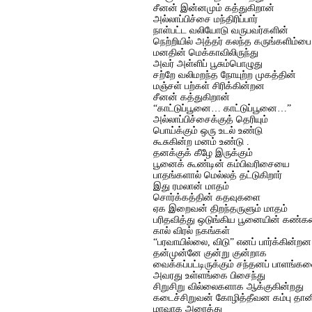
சீனன் இன்னமும் கத்துகிறான்
அல்லாப்பிச்சை மந்திரிப்பார்
நாள்பட்ட வலியோடு வருபவர்களின்
நெற்றியில் அத்தர் கலந்த கருங்களிம்பை
மனதின் மெக்காவிலிருந்து
அவர் அள்ளிப் பூசும்பொழுது
சற்றே வலிமறந்த நோயுற்ற முகத்தின்
மஞ்சள் பற்கள் சிரிக்கின்றன
சீனன் கத்துகிறான்
“காட்டுப்பூனை… காட்டுப்பூனை…”
அல்லாப்பிச்சைக்குத் தெரியும்
பொய்க்கும் ஒரு உடல் உண்டு
கூசுகின்ற மனம் உண்டு .
தனக்குக் கீழே இருக்கும்
பூனைக் கூண்டின் கம்பிவரிசையை
பாதங்களால் மெல்லத் தட்டுகிறார்
இது ரமலான் மாதம்
சொர்க்கத்தின் கதவுகளை
ஏக இறைவன் திறந்தருளும் மாதம்
பரிதவித்து ஒடுங்கிய பூனையின் கண்
கால் விரல் நகங்கள்
“பரவாயில்லை, விடு” எனப் பார்க்கின்றன
தன்முன்னே குன்று குன்றாக
வைக்கப்பட்டிருக்கும் சந்தனப் பாளங்க
அவரது உள்ளங்கை பிசைந்து
சிறுசிறு வில்லைகளாக ஆக்குகின்றது
கடைச்சிறுவன் கோழித்தீவன கம்பு தா
மாவாக அரைத்து