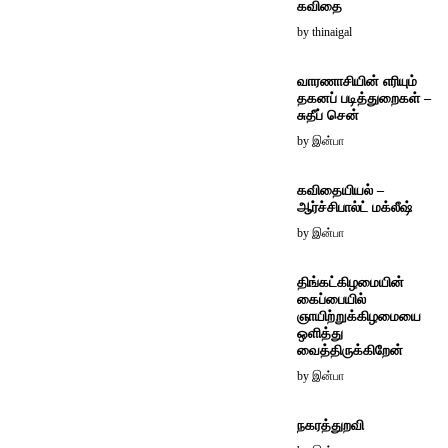
கவிதை
by
thinaigal
வாரணாசியின் எரியும்
தகனப் படித்துறைகள் –
சுதீப் சென்
by
இன்பா
கவிதையியல் –
ஆர்ச்சிபால்ட் மக்லீஷ்
by
இன்பா
திங்கட்கிழமையின்
கைப்பையில்
ஞாயிற்றுக்கிழமையை
ஒளித்து
வைத்திருக்கிறேன்
by
இன்பா
நகரத்துறவி