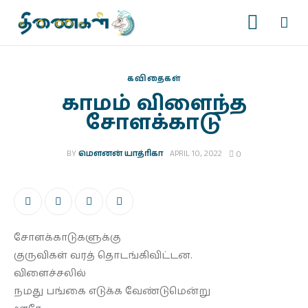
கவிதைகள்
காமம் விளைந்த
சோளக்காடு
முகப்பு
BY
மௌனன் யாத்ரிகா
APRIL 10, 2022
0
படைப்புகள்
இதழ்கள்
தொடர்கள்
சோளக்காடுகளுக்கு
குருவிகள் வரத் தொடங்கிவிட்டன.
காணொளிகள்
விளைச்சலில்
நமது பங்கை எடுக்க வேண்டுமென்று
ஆசிரியர் பக்கம்