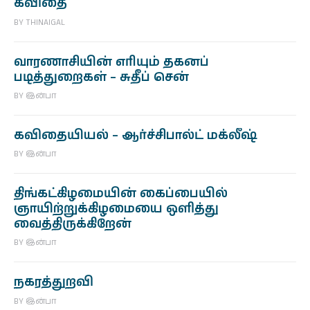
கவிதை
BY
THINAIGAL
வாரணாசியின் எரியும் தகனப்
படித்துறைகள் – சுதீப் சென்
BY
இன்பா
கவிதையியல் – ஆர்ச்சிபால்ட் மக்லீஷ்
BY
இன்பா
திங்கட்கிழமையின் கைப்பையில்
ஞாயிற்றுக்கிழமையை ஒளித்து
வைத்திருக்கிறேன்
BY
இன்பா
நகரத்துறவி
BY
இன்பா