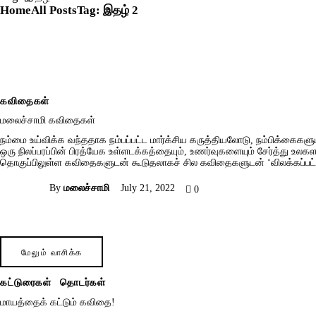
Home
All Posts
Tag: இதழ் 2
கவிதைகள்
மலைச்சாமி கவிதைகள்
நம்மை உய்விக்க வந்ததாக நம்பப்பட்ட மார்க்சிய கருத்தியலோடு, நம்பிக்கைக
ஒரு நிலப்பரப்பின் பிரத்யேக உள்ளடக்கத்தையும், உணர்வுகளையும் சேர்த்து உ
தொகுப்பிலுள்ள கவிதைகளுடன் கூடுதலாகச் சில கவிதைகளுடன் ‘விலக்கப்பட்
By
மலைச்சாமி
July 21, 2022
0
மேலும் வாசிக்க
கட்டுரைகள்
தொடர்கள்
மாயத்தைக் கட்டும் கவிதை!