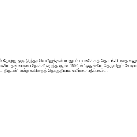
ளும் தோற்று ஒரு நிரந்தர வெயிலுக்குள் மானுடம் பயணிக்கத் தொடங்கியதை வலு
லகளாவிய தன்மையை நோக்கி எழுந்த குரல். 1994-ல் ‘ஒதுங்கிய தெருவிலும் சோட
ட திருடன்’ என்ற கவிதைத் தொகுதியாக உயிர்மை பதிப்பகம்…