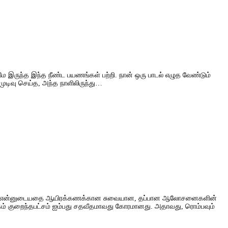
மே இருந்த இந்த நீண்ட பயணங்கள் பற்றி. நான் ஒரு பாடல் எழுத வேண்டும்
 முடிவு செய்த, அந்த நாளிலிருந்து…
யது, நான் என்னுடையதை ஆயிரக்கணக்கான சுவையான, தப்பான ஆலோசனைகளின்
ம் குறைந்தபட்சம் ஐம்பது சதவீதமாவது கோரமானது. அதாவது, ரொம்பவும்