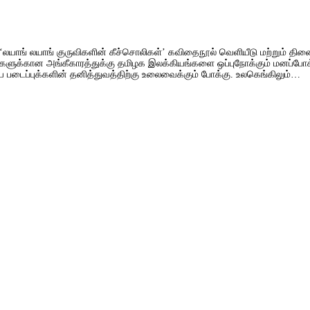
ன் ‘லயாங் லயாங் குருவிகளின் கீச்சொலிகள்’ கவிதைநூல் வெளியீடு மற்றும
ைப்புகளுக்கான அங்கீகாரத்துக்கு தமிழக இலக்கியங்களை ஒப்புநோக்கும் மனப்ப
 படைப்புக்களின் தனித்துவத்திற்கு உலைவைக்கும் போக்கு. உலகெங்கிலும்…