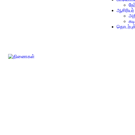
நே
ஆசிரியர்
அறி
கட
தொடர்புக