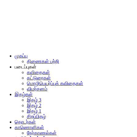
முகப்பு
திணைகள் பற்றி
படைப்புகள்
கவிதைகள்
கட்டுரைகள்
மொழிபெயர்ப்புக் கவிதைகள்
விமர்சனம்
இதழ்கள்
இதழ் 3
இதழ் 2
இதழ் 1
சிறப்பிதழ்
தொடர்கள்
காணொளிகள்
நேர்காணல்கள்