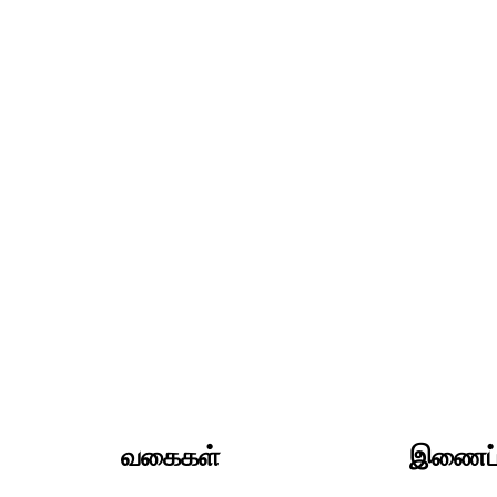
வகைகள்
இணைப்ப