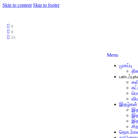
Skip to content
Skip to footer
0
0
33
Menu
முகப்பு
தி
படைப்புக
கவ
கட
மொ
வி
இதழ்கள்
இத
இத
இத
சிற
தொடர்கள
காணொள