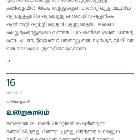
குவளையே கவிஞரின் அக்காலத்திலிருந்து
கவிதையின் இக்காலத்துக்குள் புரண்டு வந்த படிமமே
ஆரடித்ததாலே அரவமற்ற சாலையில் ஆதரிக்க
ஆளின்றி அரற்றி வந்தாய் குழந்தையே உலகம்
வெறுத்தொதுக்கும் உனக்கபயம் அளிக்க குப்பையாகத்
தொட்டியாக நிற்பேன் தயங்காது என் மடிக்குத் தாவி வா
என் செல்லமே. (நன்றி:தேவதச்சன்)
16
MAY 2022
கவிதைகள்
உறைகாலம்
கரிச்சான் அடங்கிக் கோழிகள் கூவுகின்றன
கனவிலிருந்து மீண்டெழுந்து மீந்ததை மெல்லும்
காரிருட்டு எருமைகள் தண்ணீர் சேந்தி சாணம்