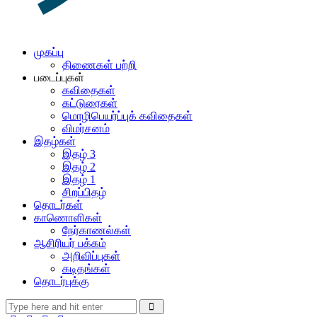
முகப்பு
திணைகள் பற்றி
படைப்புகள்
கவிதைகள்
கட்டுரைகள்
மொழிபெயர்ப்புக் கவிதைகள்
விமர்சனம்
இதழ்கள்
இதழ் 3
இதழ் 2
இதழ் 1
சிறப்பிதழ்
தொடர்கள்
காணொளிகள்
நேர்காணல்கள்
ஆசிரியர் பக்கம்
அறிவிப்புகள்
கடிதங்கள்
தொடர்புக்கு