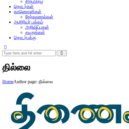
சிறப்பிதழ்
தொடர்கள்
காணொளிகள்
நேர்காணல்கள்
ஆசிரியர் பக்கம்
அறிவிப்புகள்
கடிதங்கள்
தொடர்புக்கு
தில்லை
Home
Author page: தில்லை