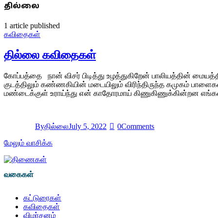
தில்லை
1
article published
கவிதைகள்
தில்லை கவிதைகள்
கோப்பத்தை நான் விசர் பிடித்து உழத்துகிறேன் பாலியத்தின் மையத்தி
குடத்திலும் கண்ணகியின் மடையிலும் விரிந்திருந்த கமுகம் பாளைகள் 
மண்டைக்குள் உராய்ந்து என் காதோரமாய் கிணுகிணுக்கின்றன எங்கள்
By
தில்லை
July 5, 2022
0
Comments
மேலும் வாசிக்க
வகைகள்
கட்டுரைகள்
கவிதைகள்
விமர்சனம்