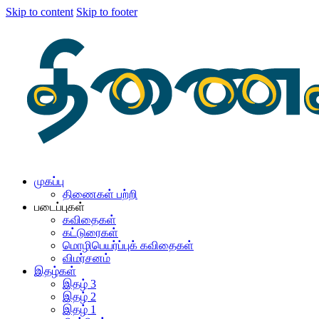
Skip to content
Skip to footer
முகப்பு
திணைகள் பற்றி
படைப்புகள்
கவிதைகள்
கட்டுரைகள்
மொழிபெயர்ப்புக் கவிதைகள்
விமர்சனம்
இதழ்கள்
இதழ் 3
இதழ் 2
இதழ் 1