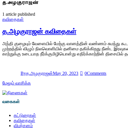
த.அழகுராஜன்
1
article published
கவிதைகள்
த.அழகுராஜன் கவிதைகள்
அந்தி குழையும் வேளையில் மேற்கு வானத்தின் வண்ணம் சுமந்து க
முற்றத்தில் விழும் நிலவொளியில் தனிமை தகிக்கிறது நீண்ட இரவுகள
காற்றுக்கு உடையாத நீர்க்குமிழியொன்று எதிர்க்காற்றின் திசைய
By
த.அழகுராஜன்
May 20, 2023
0
Comments
மேலும் வாசிக்க
வகைகள்
கட்டுரைகள்
கவிதைகள்
விமர்சனம்