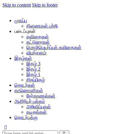
Skip to content
Skip to footer
முகப்பு
திணைகள் பற்றி
படைப்புகள்
கவிதைகள்
கட்டுரைகள்
மொழிபெயர்ப்புக் கவிதைகள்
விமர்சனம்
இதழ்கள்
இதழ் 3
இதழ் 2
இதழ் 1
சிறப்பிதழ்
தொடர்கள்
காணொளிகள்
நேர்காணல்கள்
ஆசிரியர் பக்கம்
அறிவிப்புகள்
கடிதங்கள்
தொடர்புக்கு