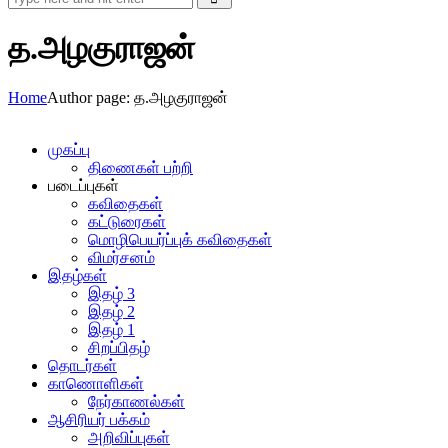
த.அழகுராஜன்
Home
Author page: த.அழகுராஜன்
முகப்பு
திணைகள் பற்றி
படைப்புகள்
கவிதைகள்
கட்டுரைகள்
மொழிபெயர்ப்புக் கவிதைகள்
விமர்சனம்
இதழ்கள்
இதழ் 3
இதழ் 2
இதழ் 1
சிறப்பிதழ்
தொடர்கள்
காணொளிகள்
நேர்காணல்கள்
ஆசிரியர் பக்கம்
அறிவிப்புகள்