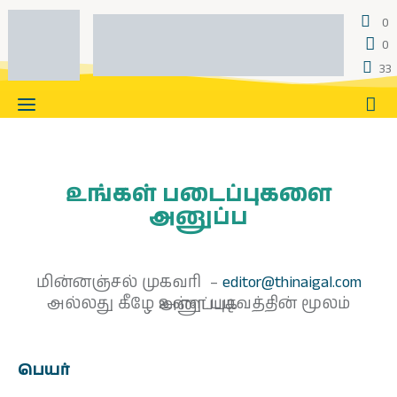
0
0
33
முகப்பு
உங்கள் படைப்புகளை
அனுப்ப
படைப்புகள்
இதழ்கள்
மின்னஞ்சல் முகவரி –
editor@thinaigal.com
அல்லது கீழே உள்ள படிவத்தின் மூலம் அனுப்புக
தொடர்கள்
காணொளிகள்
பெயர்
ஆசிரியர் பக்கம்